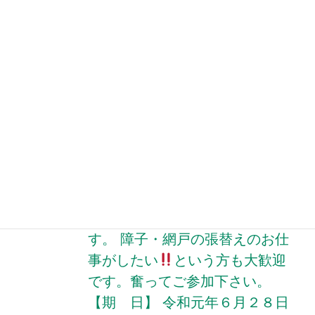
めの言葉も… 参加者 […]
「障子・網戸張替え講習
会」の受講者募集のお知ら
せ
投稿: 2019年6月25日
ご自宅の障子・網戸を張替えて
みませんか？ 当センターの襖班
会員が、親切丁寧にお教えしま
す。 障子・網戸の張替えのお仕
事がしたい
という方も大歓迎
です。奮ってご参加下さい。
【期 日】 令和元年６月２８日